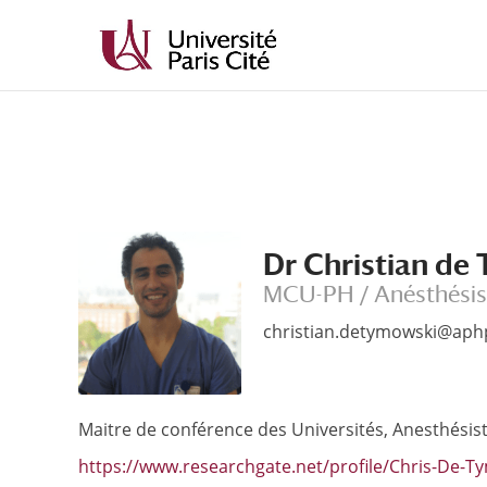
Aller
Aller
au
à
contenu
la
principal
navigation
Dr Christian de
MCU-PH / Anésthésis
christian.detymowski@aphp
Maitre de conférence des Universités, Anesthésis
https://www.researchgate.net/profile/Chris-De-T