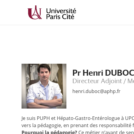
Aller
Aller
au
à
contenu
la
principal
navigation
Pr Henri DUBO
Directeur Adjoint / 
henri.duboc@aphp.fr
Je suis PUPH et Hépato-Gastro-Entérologue à UPC. 
vers la pédagogie, en prenant des responsabilité
Pourquoi la pédagogie?
Ce métier n’ayant de sen