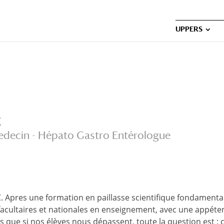
UPPERS
C
Medecin - Hépato Gastro Entérologue
Apres une formation en paillasse scientifique fondamentale, 
 facultaires et nationales en enseignement, avec une appét
s que si nos élèves nous dépassent, toute la question est 