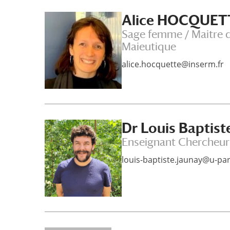
Alice HOCQUET
Sage femme / Maitre d
Maieutique
alice.hocquette@inserm.fr
Dr Louis Baptis
Enseignant Chercheur
louis-baptiste.jaunay@u-pari