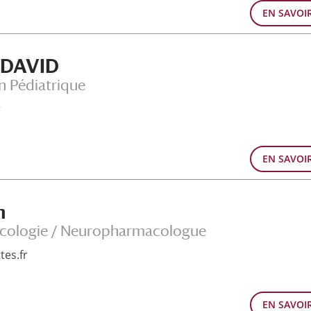
EN SAVOI
NDAVID
n Pédiatrique
r
EN SAVOI
n
acologie / Neuropharmacologue
tes.fr
EN SAVOI