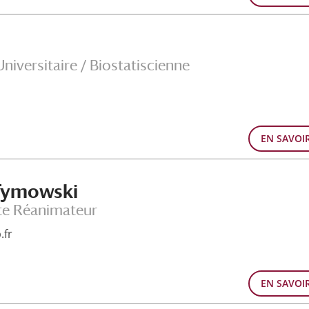
niversitaire / Biostatiscienne
EN SAVOI
 Tymowski
te Réanimateur
.fr
EN SAVOI