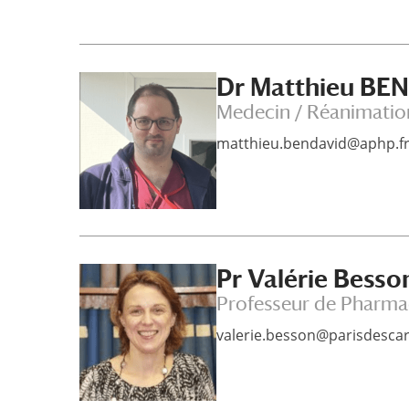
Dr Matthieu BE
Medecin / Réanimatio
matthieu.bendavid@aphp.f
Pr Valérie Besso
Professeur de Pharm
valerie.besson@parisdescar